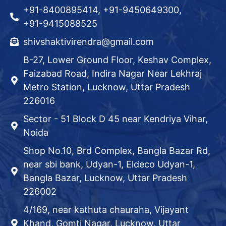
+91-8400895414, +91-9450649300,
+91-9415088525
shivshaktivirendra@gmail.com
B-27, Lower Ground Floor, Keshav Complex,
Faizabad Road, Indira Nagar Near Lekhraj
Metro Station, Lucknow, Uttar Pradesh
226016
Sector - 51 Block D 45 near Kendriya Vihar,
Noida
Shop No.10, Brd Complex, Bangla Bazar Rd,
near sbi bank, Udyan-1, Eldeco Udyan-1,
Bangla Bazar, Lucknow, Uttar Pradesh
226002
4/169, near kathuta chauraha, Vijayant
Khand, Gomti Nagar, Lucknow, Uttar