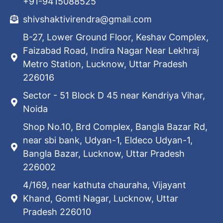
+91-9415088525
shivshaktivirendra@gmail.com
B-27, Lower Ground Floor, Keshav Complex,
Faizabad Road, Indira Nagar Near Lekhraj
Metro Station, Lucknow, Uttar Pradesh
226016
Sector - 51 Block D 45 near Kendriya Vihar,
Noida
Shop No.10, Brd Complex, Bangla Bazar Rd,
near sbi bank, Udyan-1, Eldeco Udyan-1,
Bangla Bazar, Lucknow, Uttar Pradesh
226002
4/169, near kathuta chauraha, Vijayant
Khand, Gomti Nagar, Lucknow, Uttar
Pradesh 226010